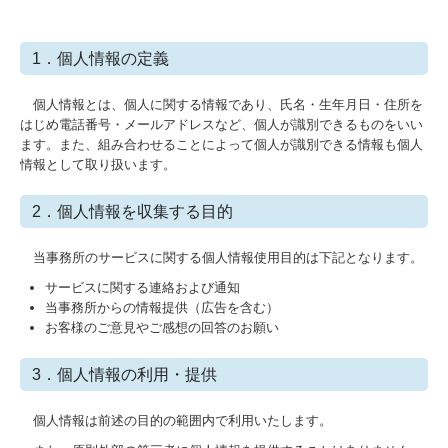
サービス案内
相続
1．個人情報の定義
法人向け税務会計
個人情報とは、個人に関する情報であり、氏名・生年月日・住所を
起業（会社設立・個人開業）
はじめ電話番号・メールアドレスなど、個人が識別できるものをいい
ます。また、組み合わせることによって個人が識別できる情報も個人
融資相談（認定支援機関）
情報として取り扱います。
財務顧問（ＡＩ×財務分析）
2．個人情報を収集する目的
税務調査
社外No.2（経営参謀）とは？
当事務所のサービスに関する個人情報使用目的は下記となります。
所得税確定申告
サービスに関する連絡および通知
当事務所からの情報提供（広告を含む）
税務トピックス
お客様のご意見やご感想の回答のお願い
得意業種
3．個人情報の利用・提供
会計事務所ご利用
個人情報は前述の目的の範囲内で利用いたします。
お客さまの声