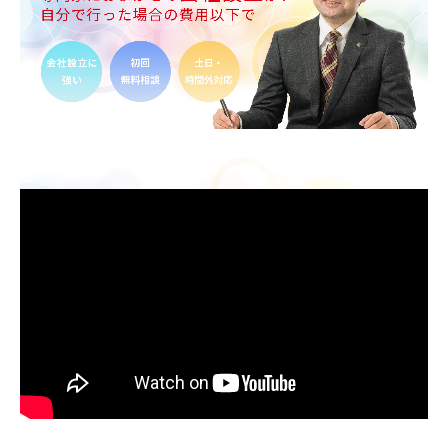
サービス案内
相続
法人向け税務会計
起業（会社設立・個人開業）
融資相談（認定支援機関）
財務顧問（ＡＩ×財務分析）
税務調査
社外No.2（経営参謀）とは？
所得税確定申告
税務トピックス
得意業種
会計事務所ご利用
お客さまの声