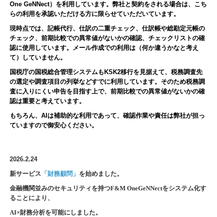
One GeNNect）を利用しています。弊社と契約をされる場合は、こち
らの利用を承認いただける方に限らせていただいています。
現時点では、記帳代行、仕訳の二重チェック、仕訳帳や総勘定元帳の
チェック、前期比較での異常値がないかの確認、チェックリストの確
認に使用しています。メール作成での利用は（何か違うかなと考え
て）していません。
国税庁の国税総合管理システムもKSK2移行を見据えて、税務調査先
の選定や調査項目の列挙などすでに利用しています。そのため税務調
査に入りにくい申告を目指す上で、
前期比較での異常値がないかの確
認は重要と考えています。
もちろん、AIは補助的な利用であって、確認作業や責任は弊社が担っ
ていますので御安心ください。
2026.2.24
新サービス
「財務顧問」
を始めました。
金融機関並みのセキュリティを持つF&M OneGeNNectをシステム化す
ることにより、
AI×
財務分析を可能にしました。