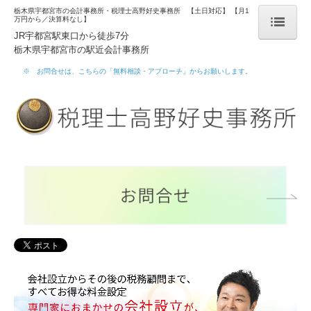
栃木県宇都宮市の会計事務所・税理士高野好史事務所 【土日対応】 【月1
万円から／決算料なし】
JR宇都宮駅東口から徒歩7分
栃木県宇都宮市の駅近会計事務所
ホーム
※ お問合せは、こちらの「無料相談・アプローチ」からお願いします
。
事務所案内
事務所概要
メディア等掲載実績
事務所通信
スタッフ紹介
研修実績
代表ブログ
求人情報
リンク集
プライバシーポリシー