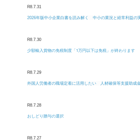
R8.7.31
2026年版中小企業白書を読み解く 中小の業況と経常利益の
R8.7.30
少額輸入貨物の免税制度「1万円以下は免税」が終わります
R8.7.29
外国人労働者の職場定着に活用したい 人材確保等支援助成
R8.7.28
おしどり贈与の選択
R8.7.27