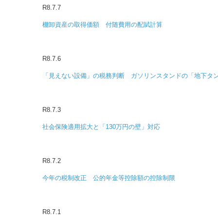
R8.7.7
棚卸資産の取得価額 付随費用の配賦計算
R8.7.6
「見えない設備」の税務判断 ガソリンスタンドの「地下タ
R8.7.3
社会保険適用拡大と「130万円の壁」対応
R8.7.2
今年の税制改正 公的年金等控除額の控除制限
R8.7.1