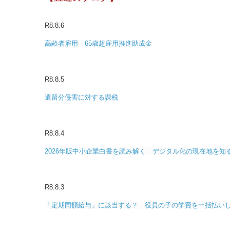
R8.8.6
高齢者雇用 65歳超雇用推進助成金
R8.8.5
遺留分侵害に対する課税
R8.8.4
2026年版中小企業白書を読み解く デジタル化の現在地を知
R8.8.3
「定期同額給与」に該当する？ 役員の子の学費を一括払い