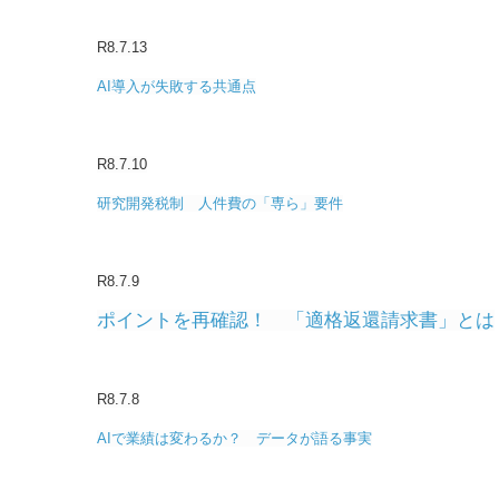
R8.7.13
AI導入が失敗する共通点
R8.7.10
研究開発税制 人件費の「専ら」要件
R8.7.9
ポイントを再確認！ 「適格返還請求書」とは
R8.7.8
AIで業績は変わるか？ データが語る事実