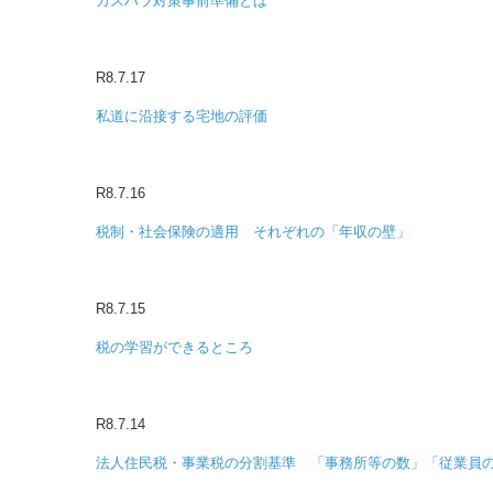
カスハラ対策事前準備とは
R8.7.17
私道に沿接する宅地の評価
R8.7.16
税制・社会保険の適用 それぞれの「年収の壁」
R8.7.15
税の学習ができるところ
R8.7.14
法人住民税・事業税の分割基準 「事務所等の数」「従業員