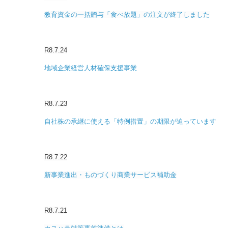
教育資金の一括贈与「食べ放題」の注文が終了しました
R8.7.24
地域企業経営人材確保支援事業
R8.7.23
自社株の承継に使える「特例措置」の期限が迫っています
R8.7.22
新事業進出・ものづくり商業サービス補助金
R8.7.21